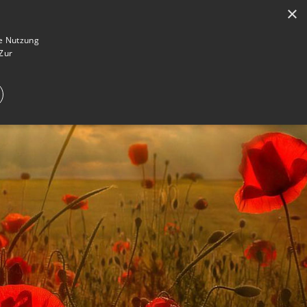
×
en
Registrieren
Gedenkseite gestalten
ie Nutzung
Zur
E IM TRAUERFALL
WAS IST EINE GEDENKSEITE