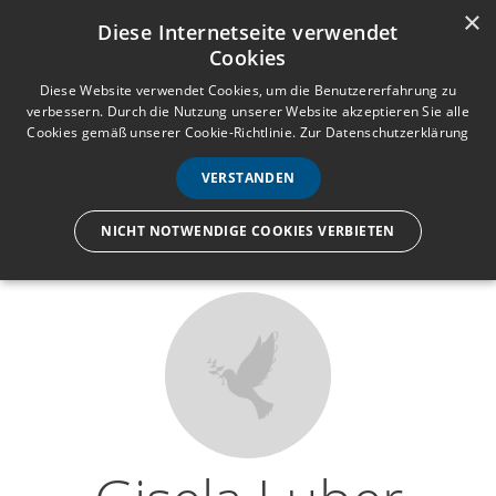
×
Anmelden
Registrieren
Diese Internetseite verwendet
Cookies
M
e
Diese Website verwendet Cookies, um die Benutzererfahrung zu
verbessern. Durch die Nutzung unserer Website akzeptieren Sie alle
n
Cookies gemäß unserer Cookie-Richtlinie.
Zur Datenschutzerklärung
Wir lassen nur die Hand los,
ü
nicht den Menschen.
VERSTANDEN
NICHT NOTWENDIGE COOKIES VERBIETEN