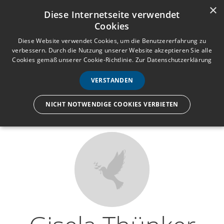
×
Anmelden
Registrieren
Diese Internetseite verwendet
Cookies
M
e
Diese Website verwendet Cookies, um die Benutzererfahrung zu
verbessern. Durch die Nutzung unserer Website akzeptieren Sie alle
n
Cookies gemäß unserer Cookie-Richtlinie.
Zur Datenschutzerklärung
Wir lassen nur die Hand los,
ü
nicht den Menschen.
VERSTANDEN
NICHT NOTWENDIGE COOKIES VERBIETEN