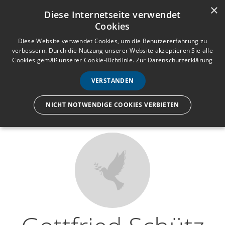
×
Anmelden
Registrieren
Diese Internetseite verwendet
Cookies
M
e
Diese Website verwendet Cookies, um die Benutzererfahrung zu
verbessern. Durch die Nutzung unserer Website akzeptieren Sie alle
n
Cookies gemäß unserer Cookie-Richtlinie.
Zur Datenschutzerklärung
Wir lassen nur die Hand los,
ü
nicht den Menschen.
VERSTANDEN
NICHT NOTWENDIGE COOKIES VERBIETEN