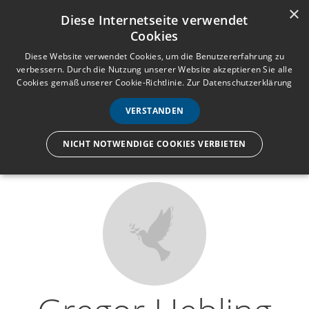
×
Anmelden
Registrieren
Diese Internetseite verwendet
Cookies
M
e
Diese Website verwendet Cookies, um die Benutzererfahrung zu
verbessern. Durch die Nutzung unserer Website akzeptieren Sie alle
n
Cookies gemäß unserer Cookie-Richtlinie.
Zur Datenschutzerklärung
Wir lassen nur die Hand los,
ü
nicht den Menschen.
VERSTANDEN
NICHT NOTWENDIGE COOKIES VERBIETEN