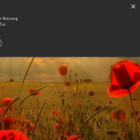
×
en
Registrieren
Gedenkseite gestalten
ie Nutzung
Zur
E IM TRAUERFALL
WAS IST EINE GEDENKSEITE