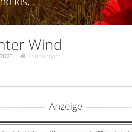
nd los,
nter Wind
.2025
Laudenbach
Anzeige