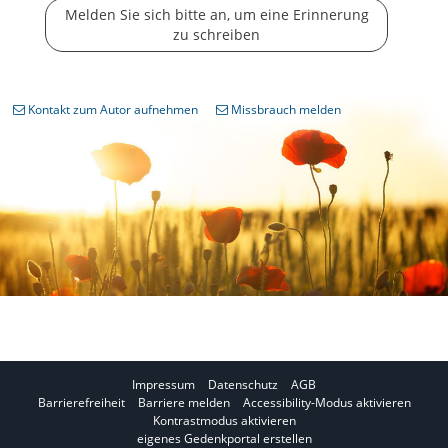
Melden Sie sich bitte an, um eine Erinnerung
zu schreiben
Kontakt zum Autor aufnehmen
Missbrauch melden
Impressum
Datenschutz
AGB
I
Barrierefreiheit
Barriere melden
Accessibility-Modus aktivieren
I
m
Kontrastmodus aktivieren
m
A
eigenes Gedenkportal erstellen