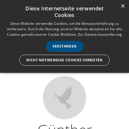
×
Anmelden
Registrieren
Diese Internetseite verwendet
Cookies
M
e
Diese Website verwendet Cookies, um die Benutzererfahrung zu
verbessern. Durch die Nutzung unserer Website akzeptieren Sie alle
n
Cookies gemäß unserer Cookie-Richtlinie.
Zur Datenschutzerklärung
Wir lassen nur die Hand los,
ü
nicht den Menschen.
VERSTANDEN
NICHT NOTWENDIGE COOKIES VERBIETEN