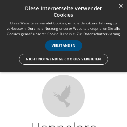
×
Anmelden
Registrieren
Diese Internetseite verwendet
Cookies
M
e
Diese Website verwendet Cookies, um die Benutzererfahrung zu
verbessern. Durch die Nutzung unserer Website akzeptieren Sie alle
n
Cookies gemäß unserer Cookie-Richtlinie.
Zur Datenschutzerklärung
Wir lassen nur die Hand los,
ü
nicht den Menschen.
VERSTANDEN
NICHT NOTWENDIGE COOKIES VERBIETEN