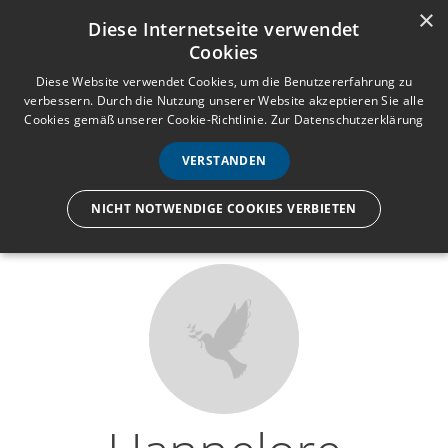
×
Anmelden
Registrieren
Diese Internetseite verwendet
Cookies
M
e
Diese Website verwendet Cookies, um die Benutzererfahrung zu
verbessern. Durch die Nutzung unserer Website akzeptieren Sie alle
n
Cookies gemäß unserer Cookie-Richtlinie.
Zur Datenschutzerklärung
Wir lassen nur die Hand los,
ü
nicht den Menschen.
VERSTANDEN
NICHT NOTWENDIGE COOKIES VERBIETEN