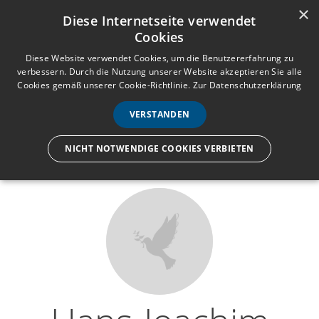
×
Anmelden
Registrieren
Diese Internetseite verwendet
Cookies
M
e
Diese Website verwendet Cookies, um die Benutzererfahrung zu
verbessern. Durch die Nutzung unserer Website akzeptieren Sie alle
n
Cookies gemäß unserer Cookie-Richtlinie.
Zur Datenschutzerklärung
Wir lassen nur die Hand los,
ü
nicht den Menschen.
VERSTANDEN
NICHT NOTWENDIGE COOKIES VERBIETEN