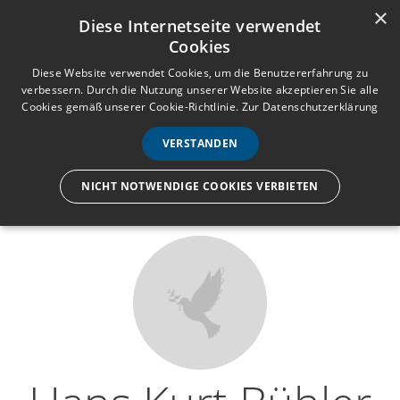
×
Anmelden
Registrieren
Diese Internetseite verwendet
Cookies
M
e
Diese Website verwendet Cookies, um die Benutzererfahrung zu
verbessern. Durch die Nutzung unserer Website akzeptieren Sie alle
n
Cookies gemäß unserer Cookie-Richtlinie.
Zur Datenschutzerklärung
Wir lassen nur die Hand los,
ü
nicht den Menschen.
VERSTANDEN
NICHT NOTWENDIGE COOKIES VERBIETEN