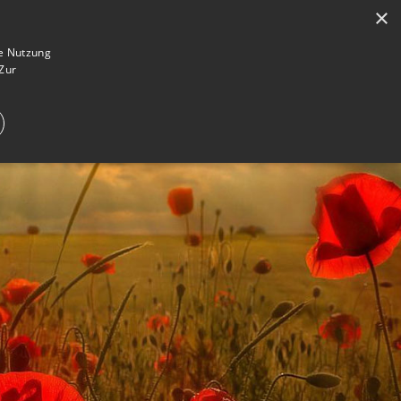
×
en
Registrieren
Gedenkseite gestalten
ie Nutzung
Zur
E IM TRAUERFALL
WAS IST EINE GEDENKSEITE