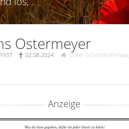
nd los,
ns Ostermeyer
.1937
02.08.2024
Unter-Schönmattenwa
Anzeige