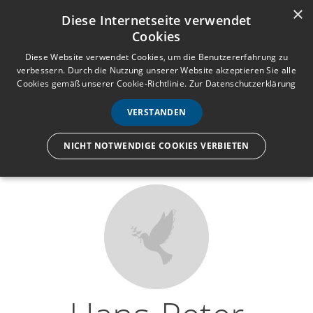
×
Anmelden
Registrieren
Diese Internetseite verwendet
Cookies
M
e
Diese Website verwendet Cookies, um die Benutzererfahrung zu
verbessern. Durch die Nutzung unserer Website akzeptieren Sie alle
n
Cookies gemäß unserer Cookie-Richtlinie.
Zur Datenschutzerklärung
Wir lassen nur die Hand los,
ü
nicht den Menschen.
VERSTANDEN
NICHT NOTWENDIGE COOKIES VERBIETEN