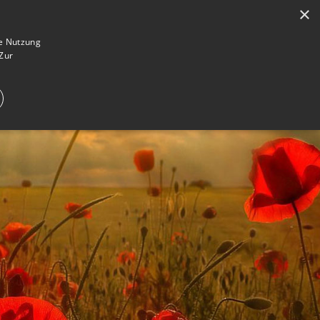
×
en
Registrieren
Gedenkseite gestalten
ie Nutzung
Zur
E IM TRAUERFALL
WAS IST EINE GEDENKSEITE