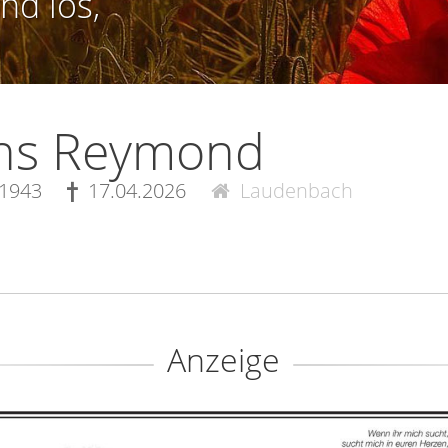
nd los,
ns Reymond
.1943
17.04.2026
Laudenbach
Anzeige