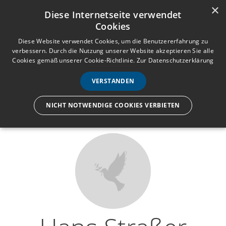
×
Anmelden
Registrieren
Diese Internetseite verwendet
Cookies
M
e
Diese Website verwendet Cookies, um die Benutzererfahrung zu
verbessern. Durch die Nutzung unserer Website akzeptieren Sie alle
n
Cookies gemäß unserer Cookie-Richtlinie.
Zur Datenschutzerklärung
Wir lassen nur die Hand los,
ü
nicht den Menschen.
VERSTANDEN
NICHT NOTWENDIGE COOKIES VERBIETEN