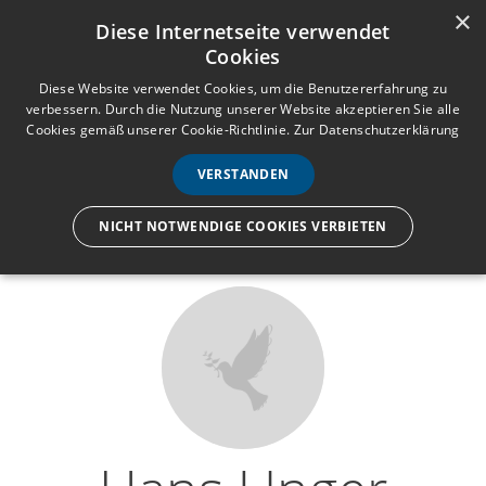
×
Anmelden
Registrieren
Diese Internetseite verwendet
Cookies
M
e
Diese Website verwendet Cookies, um die Benutzererfahrung zu
verbessern. Durch die Nutzung unserer Website akzeptieren Sie alle
n
Cookies gemäß unserer Cookie-Richtlinie.
Zur Datenschutzerklärung
Wir lassen nur die Hand los,
ü
nicht den Menschen.
VERSTANDEN
NICHT NOTWENDIGE COOKIES VERBIETEN