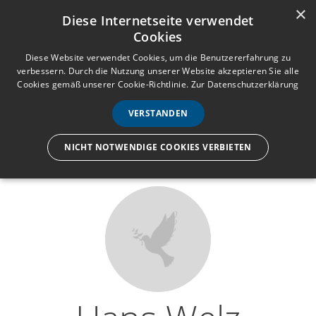
×
Anmelden
Registrieren
Diese Internetseite verwendet
Cookies
M
e
Diese Website verwendet Cookies, um die Benutzererfahrung zu
verbessern. Durch die Nutzung unserer Website akzeptieren Sie alle
n
Cookies gemäß unserer Cookie-Richtlinie.
Zur Datenschutzerklärung
Wir lassen nur die Hand los,
ü
nicht den Menschen.
VERSTANDEN
NICHT NOTWENDIGE COOKIES VERBIETEN