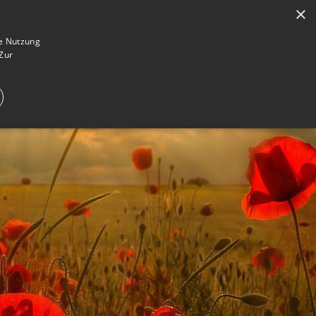
×
en
Registrieren
Gedenkseite gestalten
ie Nutzung
Zur
E IM TRAUERFALL
WAS IST EINE GEDENKSEITE