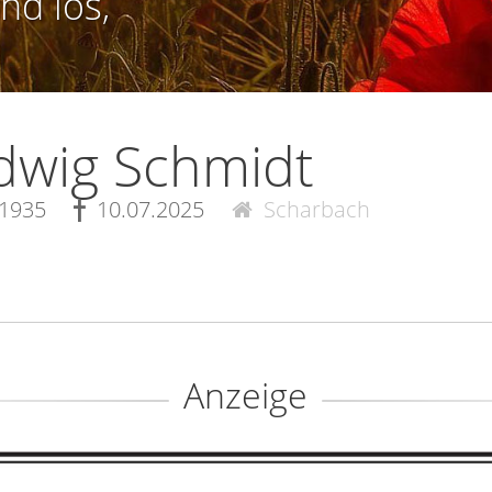
nd los,
dwig Schmidt
.1935
10.07.2025
Scharbach
Anzeige