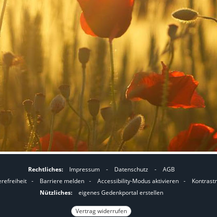
Rechtliches:
Impressum
-
Datenschutz
-
AGB
I
I
erefreiheit
-
Barriere melden
-
Accessibility-Modus aktivieren
-
Kontrast
m
m
Nützliches:
eigenes Gedenkportal erstellen
A
K
Vertrag widerrufen
c
o