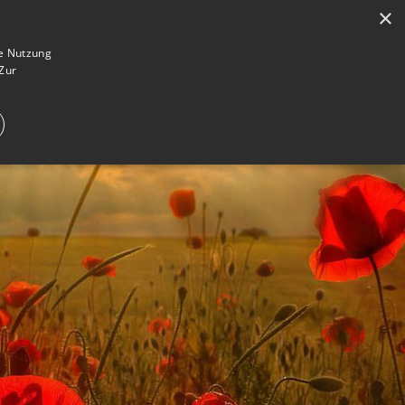
×
en
Registrieren
Gedenkseite gestalten
ie Nutzung
Zur
E IM TRAUERFALL
WAS IST EINE GEDENKSEITE