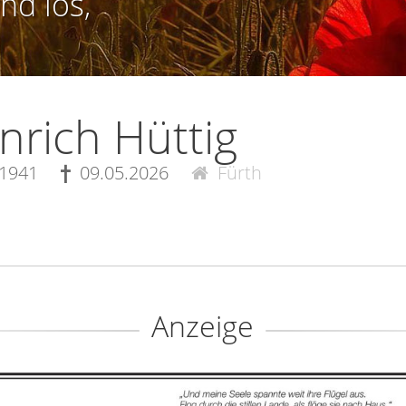
nd los,
nrich Hüttig
.1941
09.05.2026
Fürth
Anzeige