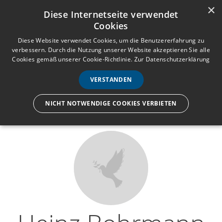
×
Anmelden
Registrieren
Diese Internetseite verwendet
Cookies
M
e
Diese Website verwendet Cookies, um die Benutzererfahrung zu
verbessern. Durch die Nutzung unserer Website akzeptieren Sie alle
n
Cookies gemäß unserer Cookie-Richtlinie.
Zur Datenschutzerklärung
Wir lassen nur die Hand los,
ü
nicht den Menschen.
VERSTANDEN
NICHT NOTWENDIGE COOKIES VERBIETEN