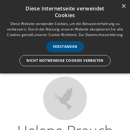
×
Anmelden
Registrieren
Diese Internetseite verwendet
Cookies
M
e
Diese Website verwendet Cookies, um die Benutzererfahrung zu
verbessern. Durch die Nutzung unserer Website akzeptieren Sie alle
n
Cookies gemäß unserer Cookie-Richtlinie.
Zur Datenschutzerklärung
Wir lassen nur die Hand los,
ü
nicht den Menschen.
VERSTANDEN
NICHT NOTWENDIGE COOKIES VERBIETEN