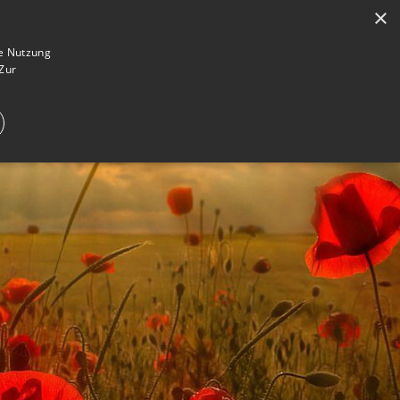
×
en
Registrieren
Gedenkseite gestalten
ie Nutzung
Zur
E IM TRAUERFALL
WAS IST EINE GEDENKSEITE