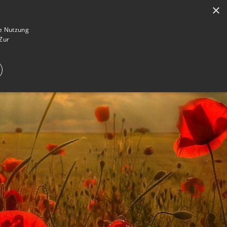
×
en
Registrieren
Gedenkseite gestalten
ie Nutzung
Zur
E IM TRAUERFALL
WAS IST EINE GEDENKSEITE