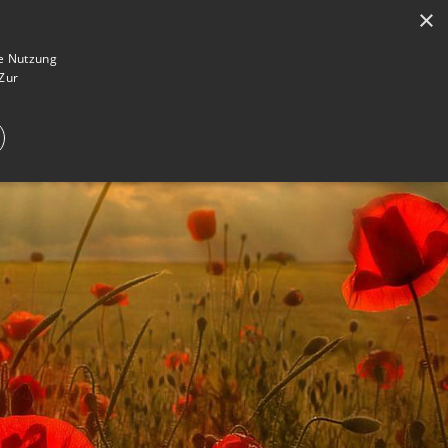
×
en
Registrieren
Gedenkseite gestalten
ie Nutzung
Zur
E IM TRAUERFALL
WAS IST EINE GEDENKSEITE