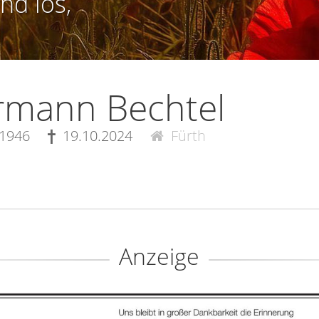
nd los,
rmann Bechtel
.1946
19.10.2024
Fürth
Anzeige