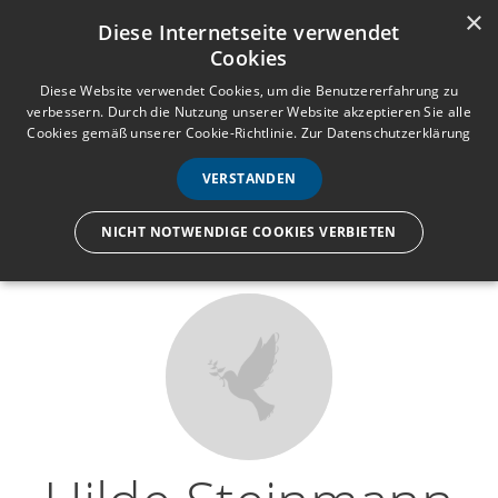
×
Anmelden
Registrieren
Diese Internetseite verwendet
Cookies
M
e
Diese Website verwendet Cookies, um die Benutzererfahrung zu
verbessern. Durch die Nutzung unserer Website akzeptieren Sie alle
n
Cookies gemäß unserer Cookie-Richtlinie.
Zur Datenschutzerklärung
Wir lassen nur die Hand los,
ü
nicht den Menschen.
VERSTANDEN
NICHT NOTWENDIGE COOKIES VERBIETEN