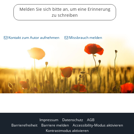
Melden Sie sich bitte an, um eine Erinnerung
zu schreiben
Kontakt zum Autor aufnehmen
Missbrauch melden
Impressum
Datenschutz
AGB
I
Barrierefreiheit
Barriere melden
Accessibility-Modus aktivieren
I
m
Kontrastmodus aktivieren