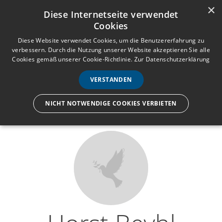
×
Anmelden
Registrieren
Diese Internetseite verwendet
Cookies
M
e
Diese Website verwendet Cookies, um die Benutzererfahrung zu
verbessern. Durch die Nutzung unserer Website akzeptieren Sie alle
n
Cookies gemäß unserer Cookie-Richtlinie.
Zur Datenschutzerklärung
Wir lassen nur die Hand los,
ü
nicht den Menschen.
VERSTANDEN
NICHT NOTWENDIGE COOKIES VERBIETEN