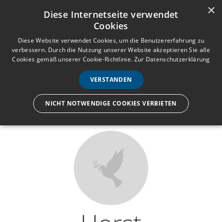
×
Anmelden
Registrieren
Diese Internetseite verwendet
Cookies
M
e
Diese Website verwendet Cookies, um die Benutzererfahrung zu
verbessern. Durch die Nutzung unserer Website akzeptieren Sie alle
n
Cookies gemäß unserer Cookie-Richtlinie.
Zur Datenschutzerklärung
Wir lassen nur die Hand los,
ü
nicht den Menschen.
VERSTANDEN
NICHT NOTWENDIGE COOKIES VERBIETEN