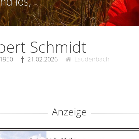
nd los,
bert Schmidt
.1950
21.02.2026
Laudenbach
Anzeige