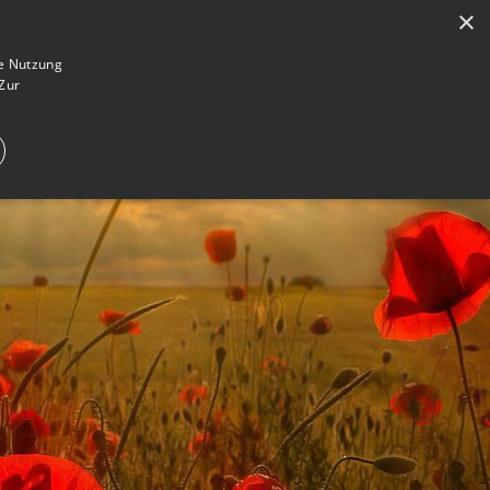
×
en
Registrieren
Gedenkseite gestalten
ie Nutzung
Zur
E IM TRAUERFALL
WAS IST EINE GEDENKSEITE