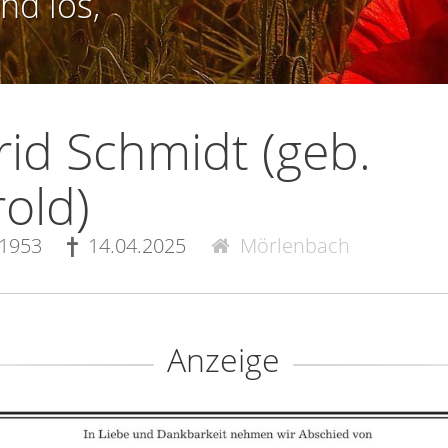
nd los,
rid Schmidt (geb.
old)
.1953
14.04.2025
Mörlenbach
Anzeige