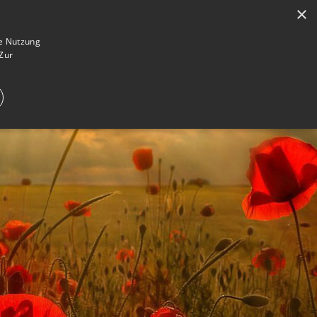
×
en
Registrieren
Gedenkseite gestalten
ie Nutzung
Zur
E IM TRAUERFALL
WAS IST EINE GEDENKSEITE