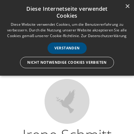
×
Anmelden
Registrieren
Diese Internetseite verwendet
Cookies
M
e
Diese Website verwendet Cookies, um die Benutzererfahrung zu
verbessern. Durch die Nutzung unserer Website akzeptieren Sie alle
n
Cookies gemäß unserer Cookie-Richtlinie.
Zur Datenschutzerklärung
Wir lassen nur die Hand los,
ü
nicht den Menschen.
VERSTANDEN
NICHT NOTWENDIGE COOKIES VERBIETEN