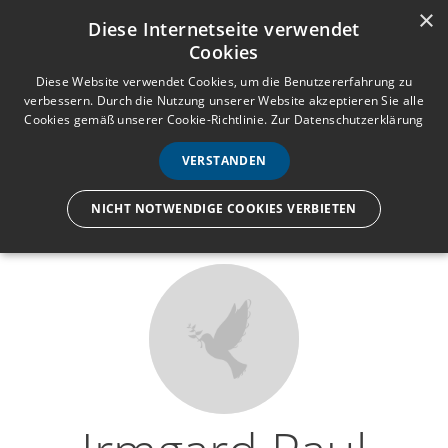
×
Anmelden
Registrieren
Diese Internetseite verwendet
Cookies
M
e
Diese Website verwendet Cookies, um die Benutzererfahrung zu
verbessern. Durch die Nutzung unserer Website akzeptieren Sie alle
n
Cookies gemäß unserer Cookie-Richtlinie.
Zur Datenschutzerklärung
Wir lassen nur die Hand los,
ü
nicht den Menschen.
VERSTANDEN
NICHT NOTWENDIGE COOKIES VERBIETEN