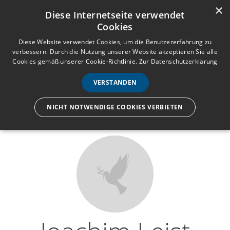
×
Anmelden
Registrieren
Diese Internetseite verwendet
Cookies
M
e
Diese Website verwendet Cookies, um die Benutzererfahrung zu
verbessern. Durch die Nutzung unserer Website akzeptieren Sie alle
n
Cookies gemäß unserer Cookie-Richtlinie.
Zur Datenschutzerklärung
Wir lassen nur die Hand los,
ü
nicht den Menschen.
VERSTANDEN
NICHT NOTWENDIGE COOKIES VERBIETEN