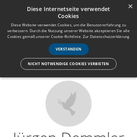
×
Anmelden
Registrieren
Diese Internetseite verwendet
Cookies
M
e
Diese Website verwendet Cookies, um die Benutzererfahrung zu
verbessern. Durch die Nutzung unserer Website akzeptieren Sie alle
n
Cookies gemäß unserer Cookie-Richtlinie.
Zur Datenschutzerklärung
Wir lassen nur die Hand los,
ü
nicht den Menschen.
VERSTANDEN
NICHT NOTWENDIGE COOKIES VERBIETEN