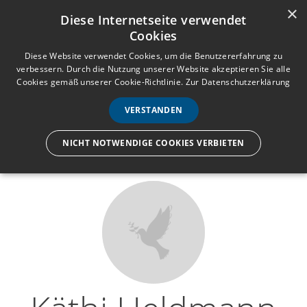
×
Anmelden
Registrieren
Diese Internetseite verwendet
Cookies
M
e
Diese Website verwendet Cookies, um die Benutzererfahrung zu
verbessern. Durch die Nutzung unserer Website akzeptieren Sie alle
n
Cookies gemäß unserer Cookie-Richtlinie.
Zur Datenschutzerklärung
Wir lassen nur die Hand los,
ü
nicht den Menschen.
VERSTANDEN
NICHT NOTWENDIGE COOKIES VERBIETEN