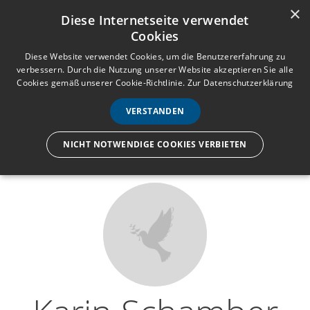
×
Anmelden
Registrieren
Diese Internetseite verwendet
Cookies
M
e
Diese Website verwendet Cookies, um die Benutzererfahrung zu
verbessern. Durch die Nutzung unserer Website akzeptieren Sie alle
n
Cookies gemäß unserer Cookie-Richtlinie.
Zur Datenschutzerklärung
Wir lassen nur die Hand los,
ü
nicht den Menschen.
VERSTANDEN
NICHT NOTWENDIGE COOKIES VERBIETEN