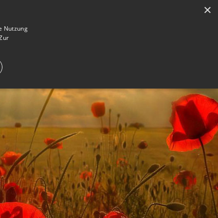
×
en
Registrieren
Gedenkseite gestalten
ie Nutzung
Zur
E IM TRAUERFALL
WAS IST EINE GEDENKSEITE