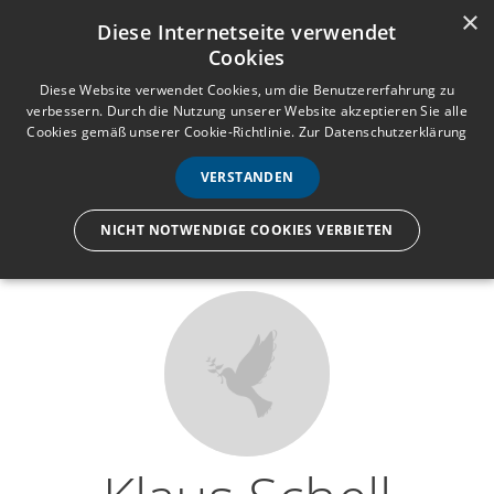
×
Anmelden
Registrieren
Diese Internetseite verwendet
Cookies
M
e
Diese Website verwendet Cookies, um die Benutzererfahrung zu
verbessern. Durch die Nutzung unserer Website akzeptieren Sie alle
n
Cookies gemäß unserer Cookie-Richtlinie.
Zur Datenschutzerklärung
Wir lassen nur die Hand los,
ü
nicht den Menschen.
VERSTANDEN
NICHT NOTWENDIGE COOKIES VERBIETEN