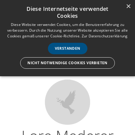
×
Anmelden
Registrieren
Diese Internetseite verwendet
Cookies
M
e
Diese Website verwendet Cookies, um die Benutzererfahrung zu
verbessern. Durch die Nutzung unserer Website akzeptieren Sie alle
n
Cookies gemäß unserer Cookie-Richtlinie.
Zur Datenschutzerklärung
Wir lassen nur die Hand los,
ü
nicht den Menschen.
VERSTANDEN
NICHT NOTWENDIGE COOKIES VERBIETEN