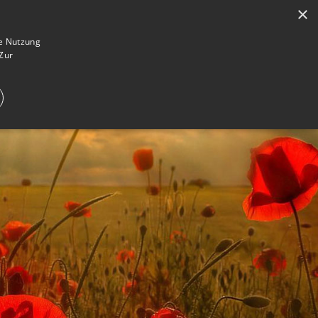
×
en
Registrieren
Gedenkseite gestalten
ie Nutzung
Zur
E IM TRAUERFALL
WAS IST EINE GEDENKSEITE