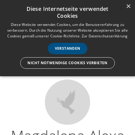
×
Anmelden
Registrieren
Diese Internetseite verwendet
Cookies
M
e
Diese Website verwendet Cookies, um die Benutzererfahrung zu
verbessern. Durch die Nutzung unserer Website akzeptieren Sie alle
n
Cookies gemäß unserer Cookie-Richtlinie.
Zur Datenschutzerklärung
Wir lassen nur die Hand los,
ü
nicht den Menschen.
VERSTANDEN
NICHT NOTWENDIGE COOKIES VERBIETEN