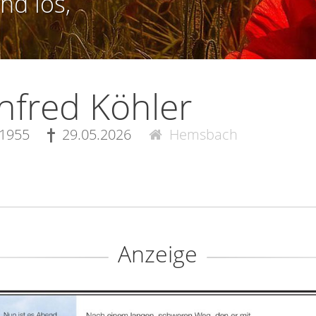
nd los,
fred Köhler
.1955
29.05.2026
Hemsbach
Anzeige