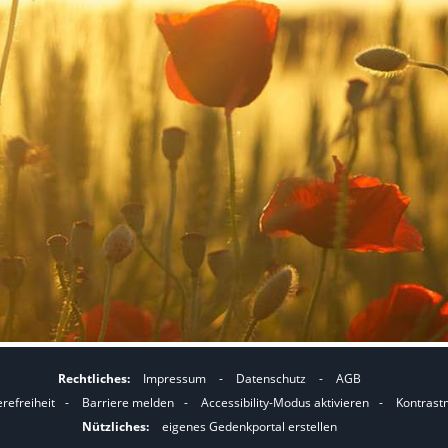
Rechtliches:
Impressum
-
Datenschutz
-
AGB
I
I
erefreiheit
-
Barriere melden
-
Accessibility-Modus aktivieren
-
Kontrast
m
m
Nützliches:
eigenes Gedenkportal erstellen