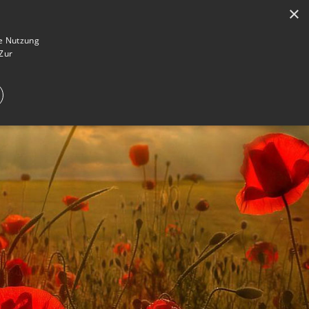
×
en
Registrieren
Gedenkseite gestalten
ie Nutzung
Zur
E IM TRAUERFALL
WAS IST EINE GEDENKSEITE