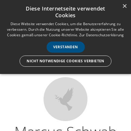
×
Anmelden
Registrieren
Diese Internetseite verwendet
Cookies
M
e
Diese Website verwendet Cookies, um die Benutzererfahrung zu
verbessern. Durch die Nutzung unserer Website akzeptieren Sie alle
n
Cookies gemäß unserer Cookie-Richtlinie.
Zur Datenschutzerklärung
Wir lassen nur die Hand los,
ü
nicht den Menschen.
VERSTANDEN
NICHT NOTWENDIGE COOKIES VERBIETEN