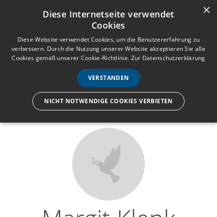
×
Anmelden
Registrieren
Diese Internetseite verwendet
Cookies
M
e
Diese Website verwendet Cookies, um die Benutzererfahrung zu
verbessern. Durch die Nutzung unserer Website akzeptieren Sie alle
n
Cookies gemäß unserer Cookie-Richtlinie.
Zur Datenschutzerklärung
Wir lassen nur die Hand los,
ü
nicht den Menschen.
VERSTANDEN
NICHT NOTWENDIGE COOKIES VERBIETEN