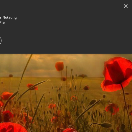
×
en
Registrieren
Gedenkseite gestalten
ie Nutzung
Zur
E IM TRAUERFALL
WAS IST EINE GEDENKSEITE