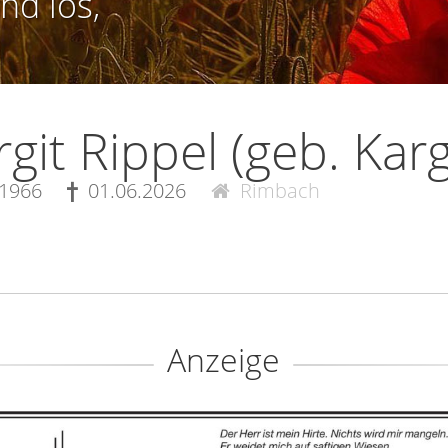
nd los,
git Rippel (geb. Karg
.1966
01.06.2026
Rimbach
Anzeige