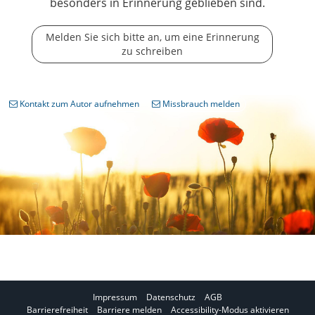
besonders in Erinnerung geblieben sind.
Melden Sie sich bitte an, um eine Erinnerung
zu schreiben
Kontakt zum Autor aufnehmen
Missbrauch melden
Impressum
Datenschutz
AGB
I
Barrierefreiheit
Barriere melden
Accessibility-Modus aktivieren