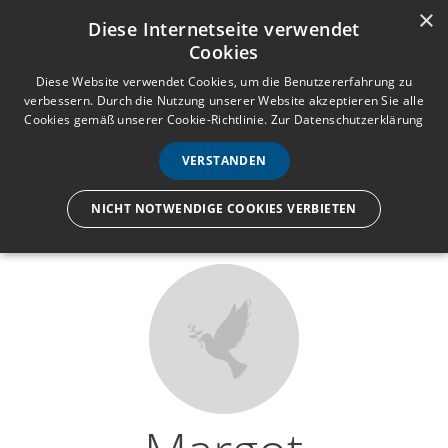
×
Anmelden
Registrieren
Diese Internetseite verwendet
Cookies
M
e
Diese Website verwendet Cookies, um die Benutzererfahrung zu
verbessern. Durch die Nutzung unserer Website akzeptieren Sie alle
n
Cookies gemäß unserer Cookie-Richtlinie.
Zur Datenschutzerklärung
Wir lassen nur die Hand los,
ü
nicht den Menschen.
VERSTANDEN
NICHT NOTWENDIGE COOKIES VERBIETEN