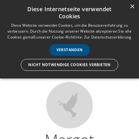
×
Anmelden
Registrieren
Diese Internetseite verwendet
Cookies
M
e
Diese Website verwendet Cookies, um die Benutzererfahrung zu
verbessern. Durch die Nutzung unserer Website akzeptieren Sie alle
n
Cookies gemäß unserer Cookie-Richtlinie.
Zur Datenschutzerklärung
Wir lassen nur die Hand los,
ü
nicht den Menschen.
VERSTANDEN
NICHT NOTWENDIGE COOKIES VERBIETEN