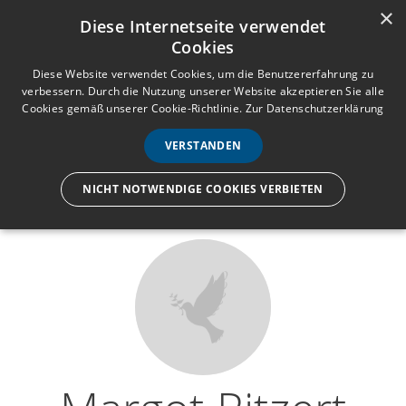
×
Anmelden
Registrieren
Diese Internetseite verwendet
Cookies
M
e
Diese Website verwendet Cookies, um die Benutzererfahrung zu
verbessern. Durch die Nutzung unserer Website akzeptieren Sie alle
n
Cookies gemäß unserer Cookie-Richtlinie.
Zur Datenschutzerklärung
Wir lassen nur die Hand los,
ü
nicht den Menschen.
VERSTANDEN
NICHT NOTWENDIGE COOKIES VERBIETEN