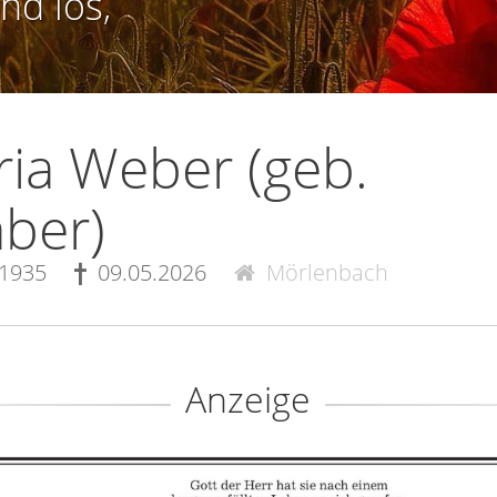
nd los,
ia Weber (geb.
ber)
.1935
09.05.2026
Mörlenbach
Anzeige