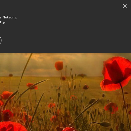
×
en
Registrieren
Gedenkseite gestalten
ie Nutzung
Zur
E IM TRAUERFALL
WAS IST EINE GEDENKSEITE