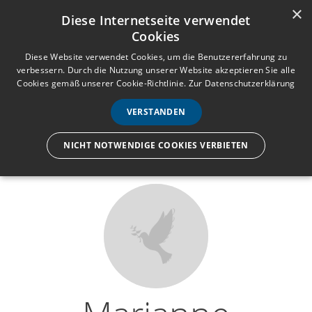
×
Anmelden
Registrieren
Diese Internetseite verwendet
Cookies
M
e
Diese Website verwendet Cookies, um die Benutzererfahrung zu
verbessern. Durch die Nutzung unserer Website akzeptieren Sie alle
n
Cookies gemäß unserer Cookie-Richtlinie.
Zur Datenschutzerklärung
Wir lassen nur die Hand los,
ü
nicht den Menschen.
VERSTANDEN
NICHT NOTWENDIGE COOKIES VERBIETEN