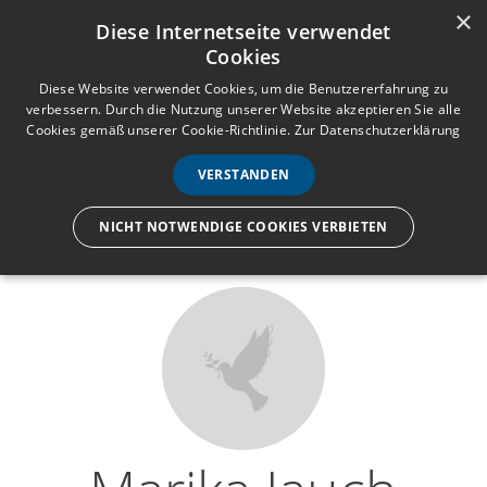
×
Anmelden
Registrieren
Diese Internetseite verwendet
Cookies
M
e
Diese Website verwendet Cookies, um die Benutzererfahrung zu
verbessern. Durch die Nutzung unserer Website akzeptieren Sie alle
n
Cookies gemäß unserer Cookie-Richtlinie.
Zur Datenschutzerklärung
Wir lassen nur die Hand los,
ü
nicht den Menschen.
VERSTANDEN
NICHT NOTWENDIGE COOKIES VERBIETEN